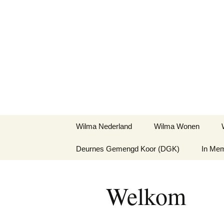
Ga
naar
de
inhoud
Wilma Nederland
Wilma Wonen
Deurnes Gemengd Koor (DGK)
In Me
Welkom