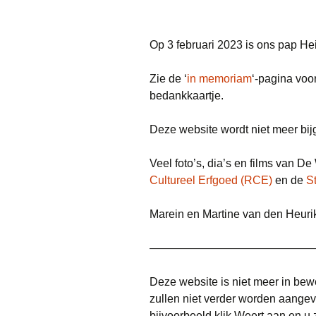
Op 3 februari 2023 is ons pap He
Zie de ‘
in memoriam
‘-pagina voo
bedankkaartje.
Deze website wordt niet meer bijg
Veel foto’s, dia’s en films van D
Cultureel Erfgoed (RCE)
en de
S
Marein en Martine van den Heurik
———————————————
Deze website is niet meer in bew
zullen niet verder worden aange
bijvoorbeeld klik Weert aan en u zi