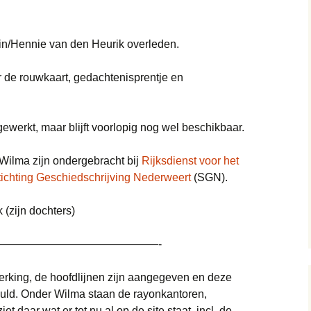
in/Hennie van den Heurik overleden.
r de rouwkaart, gedachtenisprentje en
ewerkt, maar blijft voorlopig nog wel beschikbaar.
e Wilma zijn ondergebracht bij
Rijksdienst voor het
tichting Geschiedschrijving Nederweert
(SGN).
 (zijn dochters)
——————————————-
erking, de hoofdlijnen zijn aangegeven en deze
vuld. Onder Wilma staan de rayonkantoren,
et daar wat er tot nu al op de site staat, incl. de