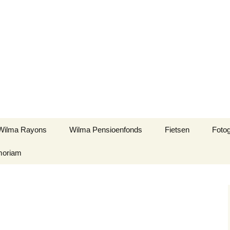
vandenheurik.nl
Wilma Rayons
Wilma Pensioenfonds
Fietsen
Fotog
moriam